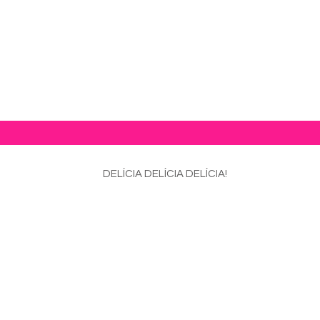
mida mexicana!
DELÍCIA DELÍCIA DELÍCIA!
 2025
 2025