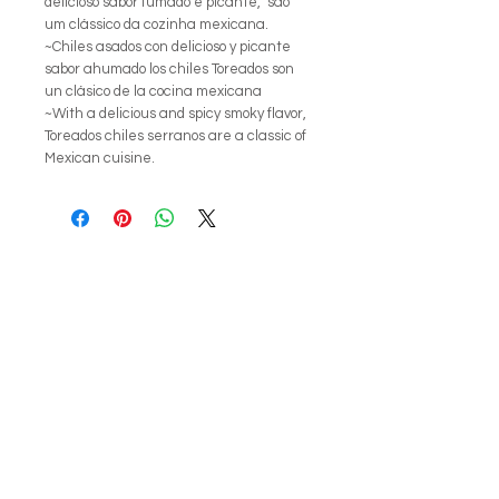
delicioso sabor fumado e picante, são
um clássico da cozinha mexicana.
~Chiles asados con delicioso y picante
sabor ahumado los chiles Toreados son
un clásico de la cocina mexicana
~With a delicious and spicy smoky flavor,
Toreados chiles serranos are a classic of
Mexican cuisine.