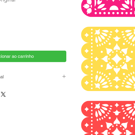
ionar ao carrinho
al