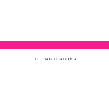
mida mexicana!
DELÍCIA DELÍCIA DELÍCIA!
 2025
 2025