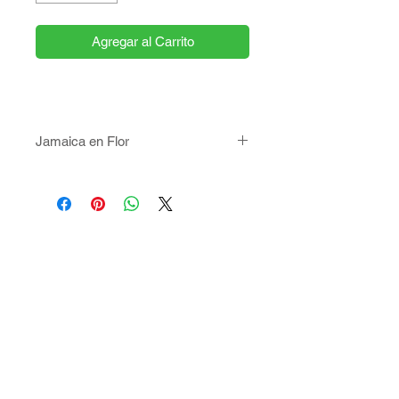
Agregar al Carrito
Jamaica en Flor
Refrescante bebia. Escoge tu tamaño