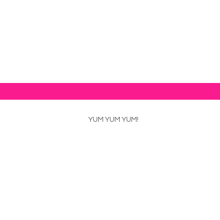
Me quiero suscribir a las noticias de comida Mexicana! 
YUM YUM YUM!
al 2025