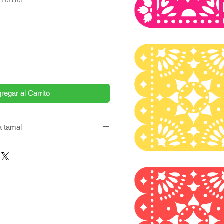
regar al Carrito
a tamal